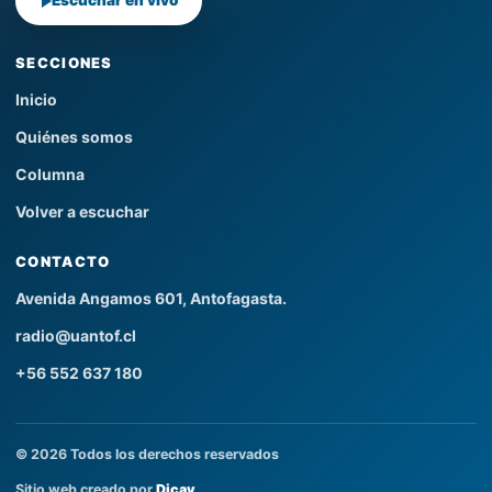
Escuchar en vivo
SECCIONES
Inicio
Quiénes somos
Columna
Volver a escuchar
CONTACTO
Avenida Angamos 601, Antofagasta.
radio@uantof.cl
+56 552 637 180
© 2026 Todos los derechos reservados
Sitio web creado por
Dicav