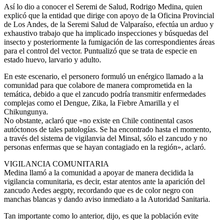
Así lo dio a conocer el Seremi de Salud, Rodrigo Medina, quien
explicó que la entidad que dirige con apoyo de la Oficina Provincial
de Los Andes, de la Seremi Salud de Valparaíso, efectúa un arduo y
exhaustivo trabajo que ha implicado inspecciones y búsquedas del
insecto y posteriormente la fumigación de las correspondientes áreas
para el control del vector. Puntualizó que se trata de especie en
estado huevo, larvario y adulto.
En este escenario, el personero formuló un enérgico llamado a la
comunidad para que colabore de manera comprometida en la
temática, debido a que el zancudo podría transmitir enfermedades
complejas como el Dengue, Zika, la Fiebre Amarilla y el
Chikungunya.
No obstante, aclaró que «no existe en Chile continental casos
autóctonos de tales patologías. Se ha encontrado hasta el momento,
a través del sistema de vigilanvia del Minsal, sólo el zancudo y no
personas enfermas que se hayan contagiado en la región», aclaró.
VIGILANCIA COMUNITARIA
Medina llamó a la comunidad a apoyar de manera decidida la
vigilancia comunitaria, es decir, estar atentos ante la aparición del
zancudo Aedes aegpty, recordando que es de color negro con
manchas blancas y dando aviso inmediato a la Autoridad Sanitaria.
Tan importante como lo anterior, dijo, es que la población evite