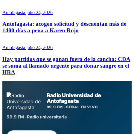
Antofagasta
julio 24, 2026
Antofagasta: acogen solicitud y descuentan más de
1400 días a pena a Karen Rojo
Antofagasta
julio 24, 2026
Hay partidos que se ganan fuera de la cancha: CDA
se suma al llamado urgente para donar sangre en el
HRA
Radio Universidad de
Antofagasta
99.9 FM · SEÑAL EN VIVO
99.9 FM · Radio universitaria