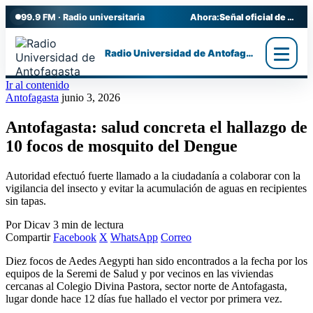
99.9 FM · Radio universitaria
Ahora:
Señal oficial de Radio UA
Radio Universidad de Antofagasta
Ir al contenido
Antofagasta
junio 3, 2026
Antofagasta: salud concreta el hallazgo de
10 focos de mosquito del Dengue
Autoridad efectuó fuerte llamado a la ciudadanía a colaborar con la
vigilancia del insecto y evitar la acumulación de aguas en recipientes
sin tapas.
Por Dicav
3 min de lectura
Compartir
Facebook
X
WhatsApp
Correo
Diez focos de Aedes Aegypti han sido encontrados a la fecha por los
equipos de la Seremi de Salud y por vecinos en las viviendas
cercanas al Colegio Divina Pastora, sector norte de Antofagasta,
lugar donde hace 12 días fue hallado el vector por primera vez.