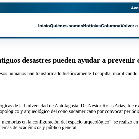
Ave
Inicio
Quiénes somos
Noticias
Columna
Volver a
iguos desastres pueden ayudar a prevenir c
esos humanos han transformado históricamente Tocopilla, modificando ta
lógicas de la Universidad de Antofagasta, Dr. Néstor Rojas Arias, fue e
tropológico y arqueológico del cono sudamericano por convocar periódi
s y memorias en la configuración del espacio arqueológico”, se realizó
además de académicos y público general.