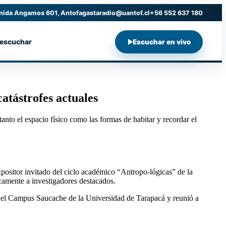
nida Angamos 601, Antofagasta
radio@uantof.cl
+56 552 637 180
 escuchar
Escuchar en vivo
atástrofes actuales
nto el espacio físico como las formas de habitar y recordar el
xpositor invitado del ciclo académico “Antropo-lógicas” de la
camente a investigadores destacados.
 en el Campus Saucache de la Universidad de Tarapacá y reunió a