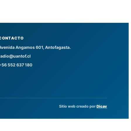
CONTACTO
Avenida Angamos 601, Antofagasta.
radio@uantof.cl
+56 552 637 180
Sitio web creado por
Dicav