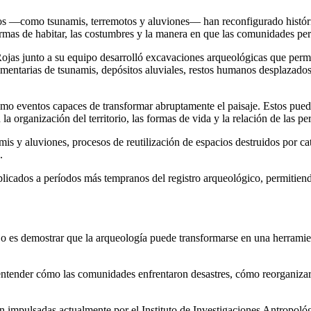
os —como tsunamis, terremotos y aluviones— han reconfigurado históric
s formas de habitar, las costumbres y la manera en que las comunidades pe
ojas junto a su equipo desarrolló excavaciones arqueológicas que permit
mentarias de tsunamis, depósitos aluviales, restos humanos desplazados
como eventos capaces de transformar abruptamente el paisaje. Estos pu
a organización del territorio, las formas de vida y la relación de las p
mis y aluviones, procesos de reutilización de espacios destruidos por c
.
plicados a períodos más tempranos del registro arqueológico, permitie
bajo es demostrar que la arqueología puede transformarse en una herramie
entender cómo las comunidades enfrentaron desastres, cómo reorganizar
n impulsadas actualmente por el Instituto de Investigaciones Antropoló