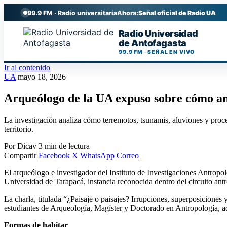
99.9 FM · Radio universitaria
Ahora:
Señal oficial de Radio UA
Radio Universidad
de Antofagasta
99.9 FM · SEÑAL EN VIVO
Ir al contenido
UA
mayo 18, 2026
Arqueólogo de la UA expuso sobre cómo ant
La investigación analiza cómo terremotos, tsunamis, aluviones y proc
territorio.
Por Dicav
3 min de lectura
Compartir
Facebook
X
WhatsApp
Correo
El arqueólogo e investigador del Instituto de Investigaciones Antropo
Universidad de Tarapacá, instancia reconocida dentro del circuito an
La charla, titulada “¿Paisaje o paisajes? Irrupciones, superposicione
estudiantes de Arqueología, Magíster y Doctorado en Antropología, 
Formas de habitar