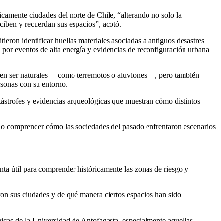
amente ciudades del norte de Chile, “alterando no solo la
rciben y recuerdan sus espacios”, acotó.
ieron identificar huellas materiales asociadas a antiguos desastres
 por eventos de alta energía y evidencias de reconfiguración urbana
eden ser naturales —como terremotos o aluviones—, pero también
ersonas con su entorno.
atástrofes y evidencias arqueológicas que muestran cómo distintos
ndo comprender cómo las sociedades del pasado enfrentaron escenarios
nta útil para comprender históricamente las zonas de riesgo y
on sus ciudades y de qué manera ciertos espacios han sido
gicas de la Universidad de Antofagasta, especialmente aquellas