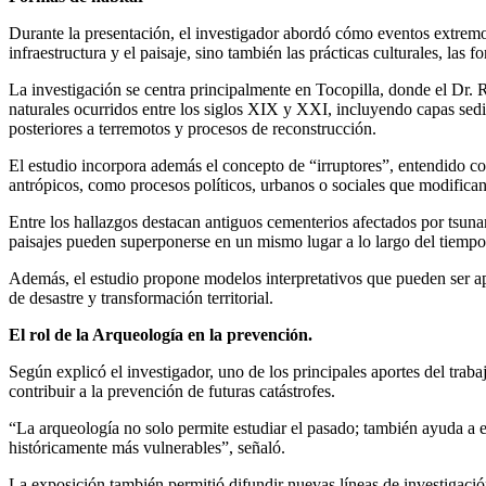
Durante la presentación, el investigador abordó cómo eventos extrem
infraestructura y el paisaje, sino también las prácticas culturales, la
La investigación se centra principalmente en Tocopilla, donde el Dr. R
naturales ocurridos entre los siglos XIX y XXI, incluyendo capas sedi
posteriores a terremotos y procesos de reconstrucción.
El estudio incorpora además el concepto de “irruptores”, entendido 
antrópicos, como procesos políticos, urbanos o sociales que modifican l
Entre los hallazgos destacan antiguos cementerios afectados por tsuna
paisajes pueden superponerse en un mismo lugar a lo largo del tiempo
Además, el estudio propone modelos interpretativos que pueden ser a
de desastre y transformación territorial.
El rol de la Arqueología en la prevención.
Según explicó el investigador, uno de los principales aportes del tra
contribuir a la prevención de futuras catástrofes.
“La arqueología no solo permite estudiar el pasado; también ayuda a 
históricamente más vulnerables”, señaló.
La exposición también permitió difundir nuevas líneas de investigació