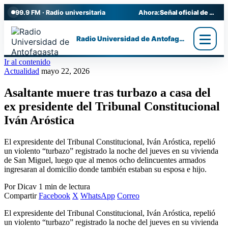
99.9 FM · Radio universitaria
Ahora:
Señal oficial de Radio UA
Radio Universidad de Antofagasta
Ir al contenido
Actualidad
mayo 22, 2026
Asaltante muere tras turbazo a casa del
ex presidente del Tribunal Constitucional
Iván Aróstica
El expresidente del Tribunal Constitucional, Iván Aróstica, repelió
un violento “turbazo” registrado la noche del jueves en su vivienda
de San Miguel, luego que al menos ocho delincuentes armados
ingresaran al domicilio donde también estaban su esposa e hijo.
Por Dicav
1 min de lectura
Compartir
Facebook
X
WhatsApp
Correo
El expresidente del Tribunal Constitucional, Iván Aróstica, repelió
un violento “turbazo” registrado la noche del jueves en su vivienda