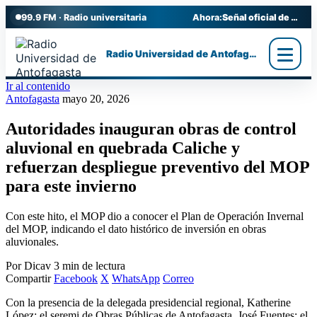
99.9 FM · Radio universitaria
Ahora:
Señal oficial de Radio UA
Radio Universidad de Antofagasta
Ir al contenido
Antofagasta
mayo 20, 2026
Autoridades inauguran obras de control
aluvional en quebrada Caliche y
refuerzan despliegue preventivo del MOP
para este invierno
Con este hito, el MOP dio a conocer el Plan de Operación Invernal
del MOP, indicando el dato histórico de inversión en obras
aluvionales.
Por Dicav
3 min de lectura
Compartir
Facebook
X
WhatsApp
Correo
Con la presencia de la delegada presidencial regional, Katherine
López; el seremi de Obras Públicas de Antofagasta, José Fuentes; el