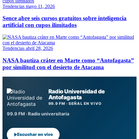
Tendencias
mayo 11, 2026
Sence abre seis cursos gratuitos sobre inteligencia
artificial con cupos ilimitados
Tendencias
abril 28, 2026
NASA bautiza cráter en Marte como “Antofagasta”
por similitud con el desierto de Atacama
Radio Universidad de
Antofagasta
99.9 FM · SEÑAL EN VIVO
99.9 FM · Radio universitaria
Escuchar en vivo