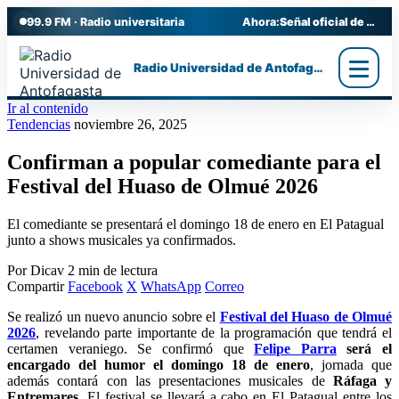
99.9 FM · Radio universitaria
Ahora:
Señal oficial de Radio UA
Radio Universidad de Antofagasta
Ir al contenido
Tendencias
noviembre 26, 2025
Confirman a popular comediante para el
Festival del Huaso de Olmué 2026
El comediante se presentará el domingo 18 de enero en El Patagual
junto a shows musicales ya confirmados.
Por Dicav
2 min de lectura
Compartir
Facebook
X
WhatsApp
Correo
Se realizó un nuevo anuncio sobre el
Festival del Huaso de Olmué
2026
, revelando parte importante de la programación que tendrá el
certamen veraniego. Se confirmó que
Felipe Parra
será el
encargado del humor el domingo 18 de enero
, jornada que
además contará con las presentaciones musicales de
Ráfaga y
Entremares
. El festival se llevará a cabo en El Patagual entre los