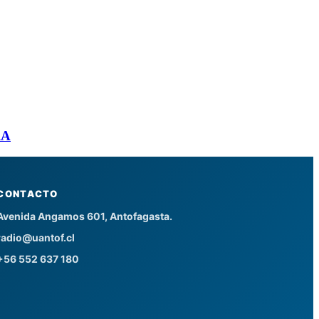
RA
CONTACTO
Avenida Angamos 601, Antofagasta.
radio@uantof.cl
+56 552 637 180