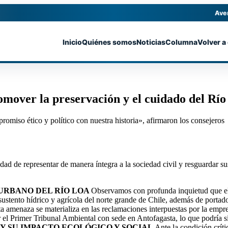
Ave
Inicio
Quiénes somos
Noticias
Columna
Volver a
omover la preservación y el cuidado del Rí
omiso ético y político con nuestra historia», afirmaron los consejeros
ad de representar de manera íntegra a la sociedad civil y resguardar sus 
URBANO DEL RÍO LOA
Observamos con profunda inquietud que 
stento hídrico y agrícola del norte grande de Chile, además de portador
sta amenaza se materializa en las reclamaciones interpuestas por la em
el Primer Tribunal Ambiental con sede en Antofagasta, lo que podría si
Y SU IMPACTO ECOLÓGICO Y SOCIAL
Ante la condición críti