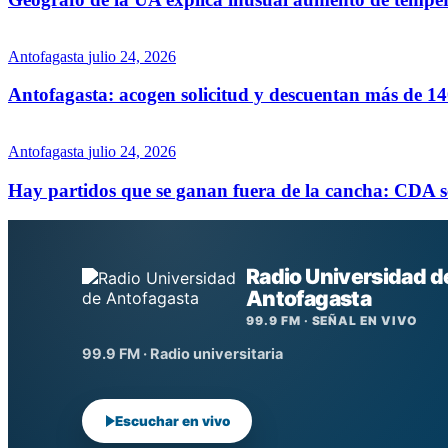
Antofagasta
julio 24, 2026
Antofagasta: acogen solicitud y descuentan más de 1
Antofagasta
julio 24, 2026
Hay partidos que se ganan fuera de la cancha: CDA 
Radio Universidad d
Antofagasta
99.9 FM · SEÑAL EN VIVO
99.9 FM · Radio universitaria
Escuchar en vivo