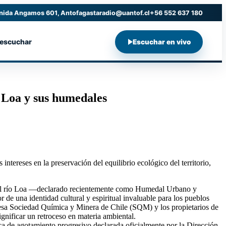
nida Angamos 601, Antofagasta
radio@uantof.cl
+56 552 637 180
 escuchar
Escuchar en vivo
o Loa y sus humedales
intereses en la preservación del equilibrio ecológico del territorio,
el río Loa —declarado recientemente como Humedal Urbano y
 de una identidad cultural y espiritual invaluable para los pueblos
presa Sociedad Química y Minera de Chile (SQM) y los propietarios de
gnificar un retroceso en materia ambiental.
ca de agotamiento progresivo declarada oficialmente por la Dirección