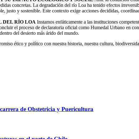
das concretas. La degradación del río Loa ha tenido efectos irreversibl
le, justo y sostenible. Este contexto exige acciones decididas, coordinad
 DEL RÍO LOA
Instamos enfáticamente a las instituciones competent
 concluir el proceso de declaratoria oficial como Humedal Urbano en co
dentro del desierto más árido del mundo.
miso ético y político con nuestra historia, nuestra cultura, biodiversi
arrera de Obstetricia y Puericultura
turas en el norte de Chile