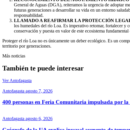
General de Aguas (DGA), reiteramos la urgencia de adoptar medi
futuras generaciones a desarrollar su vida en un entorno saludab
responsabilidad.
LLAMADO A REAFIRMAR LA PROTECCIÓN LEGAL
los humedales del río Loa. Es imperativo retomar, fortalecer y
conservación y puesta en valor de este ecosistema fundamental 
Proteger el río Loa no es únicamente un deber ecológico. Es un compro
territorio por generaciones.
Más noticias
También te puede interesar
Ver Antofagasta
Antofagasta
agosto 7, 2026
400 personas en Feria Comunitaria impulsada por la c
Antofagasta
agosto 6, 2026
Geógrafo de la UA explica inusual aumento de tempera