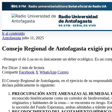
99.9 FM · Radio universitaria
Ahora:
Señal oficial de Radio UA
Radio Universidad
de Antofagasta
99.9 FM · SEÑAL EN VIVO
Ir al contenido
Antofagasta
julio 11, 2025
Consejo Regional de Antofagasta exigió pr
«Proteger el río Loa no es únicamente un deber ecológico. Es un compr
Por Dicav
2 min de lectura
Compartir
Facebook
X
WhatsApp
Correo
El Consejo Regional de Antofagasta, en el ejercicio de su responsabilid
declara públicamente lo siguiente:
PREOCUPACIÓN ANTE AMENAZAS AL HUMEDAL 
reconocido históricamente como un corredor de biodiversidad, su
originarios y habitantes de la zona— se encuentra en riesgo. E
la sucesión del Fundo Esperanza, ambas admitidas a trámite por 
RECONOCIMIENTO DEL AGOTAMIENTO HÍDRICO 