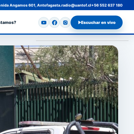
nida Angamos 601, Antofagasta.
radio@uantof.cl
+56 552 637 180
stamos?
Escuchar en vivo