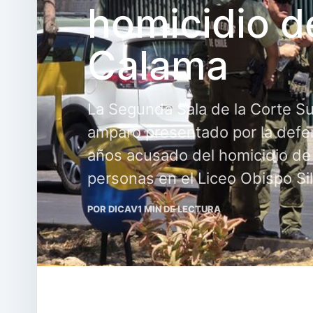
homicidio d
Calama
La Segunda Sala de la Corte S
amparo presentado por la def
años acusado del homicidio de 
personas en el Liceo Obispo Si
POR DICAV
1 MIN DE LECTURA