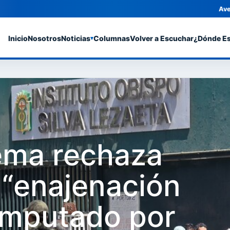
Ave
Inicio
Nosotros
Noticias
Columnas
Volver a Escuchar
¿Dónde E
▾
ema rechaza
 “enajenación
imputado por