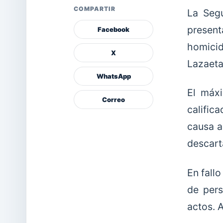
COMPARTIR
La Seg
presen
Facebook
homicid
X
Lazaeta
WhatsApp
El máxi
Correo
calific
causa a
descarta
En fall
de pers
actos. A