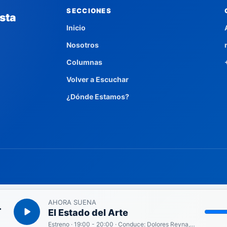
SECCIONES
sta
Inicio
Nosotros
Columnas
Volver a Escuchar
¿Dónde Estamos?
AHORA SUENA
fagasta
El Estado del Arte
Estreno · 19:00 - 20:00 · Conduce: Dolores Reyna, actriz y gestora cultural