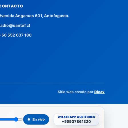
CONTACTO
Avenida Angamos 601, Antofagasta.
radio@uantof.cl
+56 552 637 180
Sitio web creado por
Dicav
WHATSAPP AUDITORES
En vivo
+56937861320