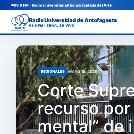
99.9 FM · Radio universitaria
Ahora:
El Estado del Arte
Radio Universidad de Antofagasta
99.9 FM - SEÑAL EN VIVO
MAYO 15, 2026
REGIONALES
Corte Supr
recurso por
mental” de 