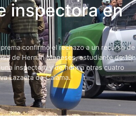
e inspectora en
uprema confirmó el rechazo a un recurso de
ensa de Hernán Meneses, estudiante de 18
una inspectora y de herir a otras cuatro
lva Lazaeta de Calama.