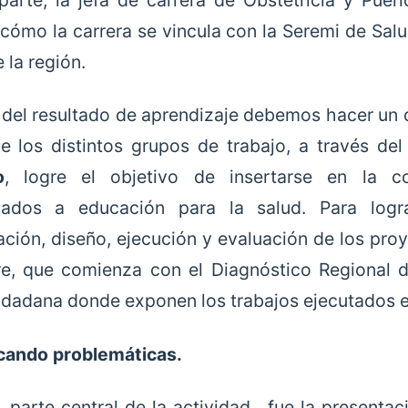
parte, la jefa de carrera de Obstetricia y Puer
 cómo la carrera se vincula con la Seremi de Sal
 la región.
 del resultado de aprendizaje debemos hacer un 
e los distintos grupos de trabajo, a través del
o
, logre el objetivo de insertarse en la c
onados a educación para la salud. Para logr
cación, diseño, ejecución y evaluación de los pr
e, que comienza con el Diagnóstico Regional 
iudadana donde exponen los trabajos ejecutados en
icando problemáticas.
, parte central de la actividad, fue la presentac