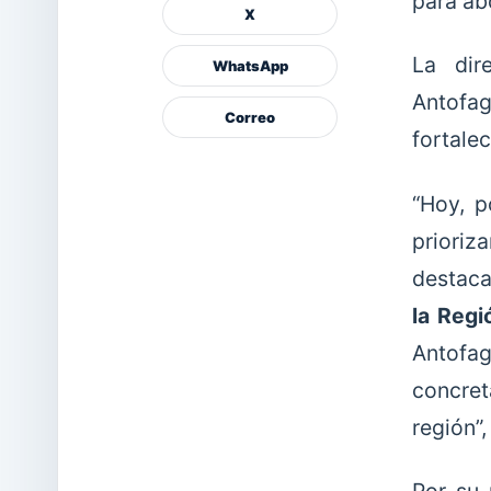
para abo
X
La dir
WhatsApp
Antofag
Correo
fortalec
“Hoy, p
prioriz
destaca
la Regi
Antofag
concret
región”,