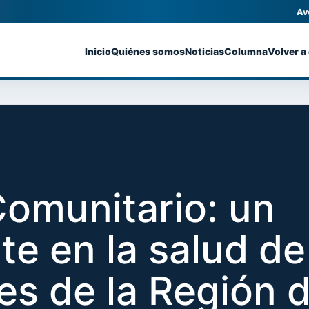
Av
Inicio
Quiénes somos
Noticias
Columna
Volver a
omunitario: un
te en la salud de
es de la Región 