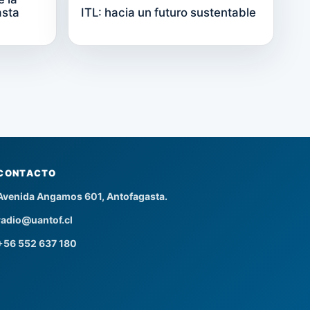
asta
ITL: hacia un futuro sustentable
CONTACTO
Avenida Angamos 601, Antofagasta.
radio@uantof.cl
+56 552 637 180