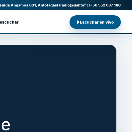
enida Angamos 601, Antofagasta
radio@uantof.cl
+56 552 637 180
 escuchar
Escuchar en vivo
de