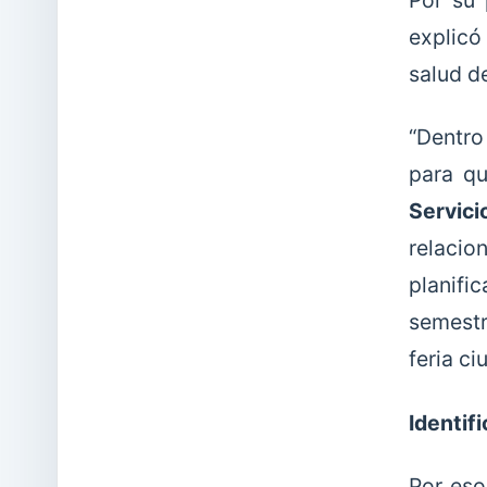
Por su 
explicó
salud de
“Dentro
para qu
Servici
relaci
planifi
semestr
feria c
Identif
Por eso