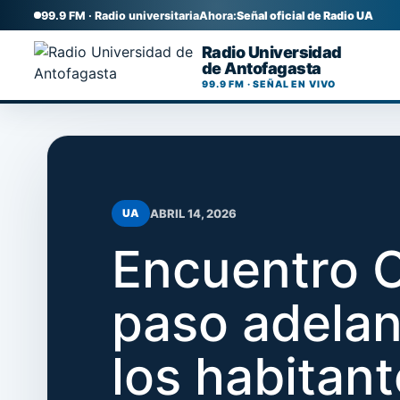
99.9 FM · Radio universitaria
Ahora:
Señal oficial de Radio UA
Radio Universidad
de Antofagasta
99.9 FM · SEÑAL EN VIVO
ABRIL 14, 2026
UA
Encuentro C
paso adelan
los habitant