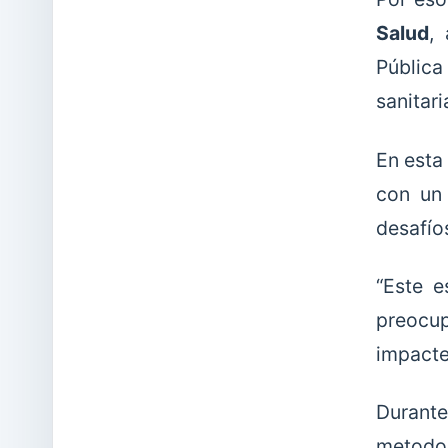
Salud
,
Pública
sanitar
En esta
con un 
desafío
“Este e
preocup
impacte
Durante
metodol