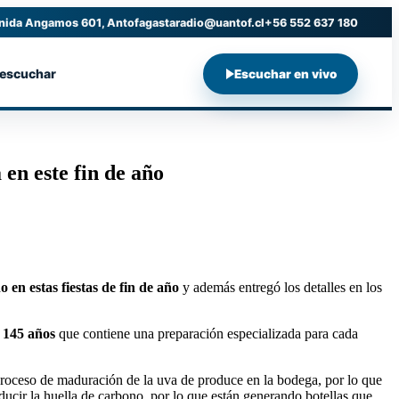
nida Angamos 601, Antofagasta
radio@uantof.cl
+56 552 637 180
 escuchar
Escuchar en vivo
en este fin de año
en estas fiestas de fin de año
y además entregó los detalles en los
 145 años
que contiene una preparación especializada para cada
roceso de maduración de la uva de produce en la bodega, por lo que
ucir la huella de carbono, por lo que están generando botellas que