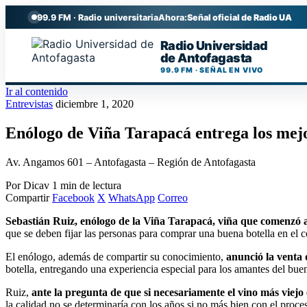
99.9 FM · Radio universitaria
Ahora:
Señal oficial de Radio UA
Radio Universidad
de Antofagasta
99.9 FM · SEÑAL EN VIVO
Ir al contenido
Entrevistas
diciembre 1, 2020
Enólogo de Viña Tarapacá entrega los mejo
Av. Angamos 601 – Antofagasta – Región de Antofagasta
Por Dicav
1 min de lectura
Compartir
Facebook
X
WhatsApp
Correo
Sebastián Ruiz, enólogo de la Viña Tarapacá, viña que comenzó a f
que se deben fijar las personas para comprar una buena botella en el 
El enólogo, además de compartir su conocimiento,
anunció la venta
botella, entregando una experiencia especial para los amantes del bu
Ruiz,
ante la pregunta de que si necesariamente el vino más viejo
la calidad no se determinaría con los años si no más bien con el proc