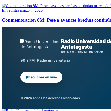
Entrevistas
marzo 7, 2026
Conmemoración 8M: Pese a avances brechas continú
Radio Universidad d
Antofagasta
99.9 FM · SEÑAL EN VIVO
99.9 FM · Radio universitaria
Escuchar en vivo
© 2026 Todos los derechos reservados