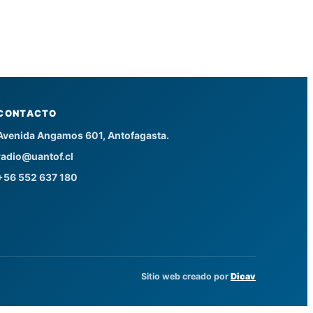
CONTACTO
Avenida Angamos 601, Antofagasta.
radio@uantof.cl
+56 552 637 180
Sitio web creado por
Dicav