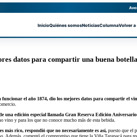
Ave
Inicio
Quiénes somos
Noticias
Columna
Volver a
res datos para compartir una buena botella 
uncionar el año 1874, dio los mejores datos para compartir el vino 
comercio.
 de una edición especial llamada Gran Reserva Edición Aniversario
eno vino y para los que no conoce mucho más de esta bebida.
 es más rico, respondió que no necesariamente es así,
puesto que el p
eso. Además, comentó el compromiso que tiene la Viña Tarapacá para red