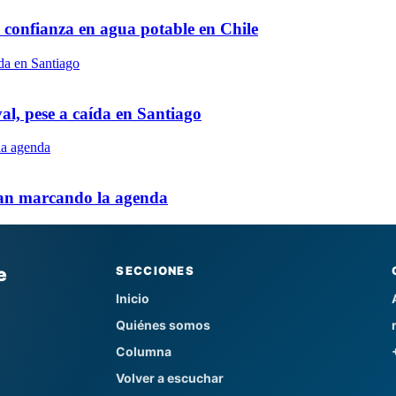
y confianza en agua potable en Chile
al, pese a caída en Santiago
an marcando la agenda
e
SECCIONES
Inicio
Quiénes somos
Columna
Volver a escuchar