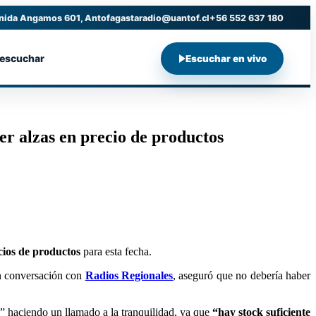
nida Angamos 601, Antofagasta
radio@uantof.cl
+56 552 637 180
 escuchar
Escuchar en vivo
er alzas en precio de productos
cios de productos
para esta fecha.
n conversación con
Radios Regionales
, aseguró que no debería haber
” haciendo un llamado a la tranquilidad, ya que
“hay stock suficiente