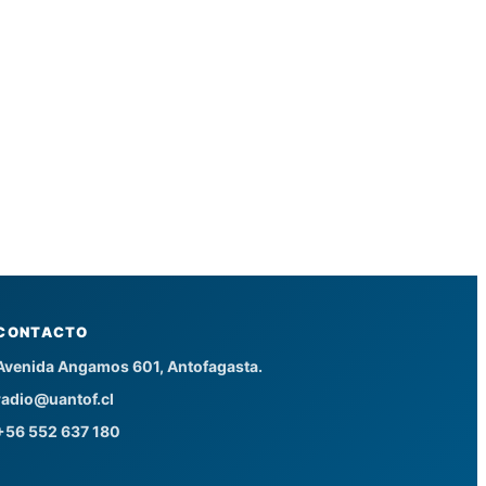
CONTACTO
Avenida Angamos 601, Antofagasta.
radio@uantof.cl
+56 552 637 180