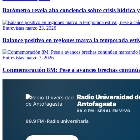
Barómetro revela alta conciencia sobre crisis hídrica 
Entrevistas
marzo 23, 2026
Balance positivo en regiones marca la temporada estiv
Entrevistas
marzo 7, 2026
Conmemoración 8M: Pese a avances brechas continú
Radio Universidad d
Antofagasta
99.9 FM · SEÑAL EN VIVO
99.9 FM · Radio universitaria