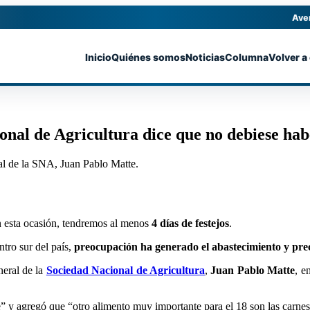
Ave
Inicio
Quiénes somos
Noticias
Columna
Volver a
ional de Agricultura dice que no debiese hab
ral de la SNA, Juan Pablo Matte.
n esta ocasión, tendremos al menos
4 días de festejos
.
ntro sur del país,
preocupación ha generado el abastecimiento y pre
neral de la
Sociedad Nacional de Agricultura
,
Juan Pablo Matte
, e
” y agregó que “otro alimento muy importante para el 18 son las carnes