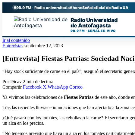
99.9 FM · Radio universitaria
Ahora:
Señal oficial de Radio UA
Radio Universidad
de Antofagasta
99.9 FM · SEÑAL EN VIVO
Ir al contenido
Entrevistas
septiembre 12, 2023
[Entrevista] Fiestas Patrias: Sociedad Nac
“Hay stock suficiente de carne en el país”, aseguró el secretario gene
Por Dicav
2 min de lectura
Compartir
Facebook
X
WhatsApp
Correo
Ya vivimos las celebraciones de
Fiestas Patrias
de este año, donde e
Tras las recientes lluvias e inundaciones que han afectado a la zona ce
¿Qué pasará con los tomates, las cebollas o la carne? El secretario ge
un alza en los precios.
“No tenemos previsto que haya un alza en los tomates particularmente