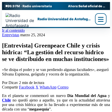
99.9 FM · Radio universitaria
Ahora:
Señal oficial de Radio UA
Radio Universidad de Antofagasta
Ir al contenido
Entrevistas
marzo 25, 2024
[Entrevista] Greenpeace Chile y crisis
hídrica: “La gestión del recurso hídrico
se ve distribuido en muchas instituciones»
«Se disipa el poder y se van perdiendo algunas facultades», aseguró
Silvana Espinosa, geógrafa y vocera de la organización.
Por Dicav
2 min de lectura
Compartir
Facebook
X
WhatsApp
Correo
En el planeta se conmemoró un nuevo
Día Mundial del Agua
y
Chile
no quedó ajeno a aquello, ya que en la actualidad atraviesa
por una crisis hídrica que lo ha llevado a experimentar más de una
década con una “
megasequía
”.