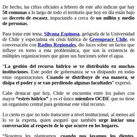
De hecho, las cifras oficiales a febrero de este año indican que hay
58 comunas
a lo largo de todo el territorio que hoy en día están bajo
un
decreto de escasez
, impactando a cerca de
un millón y medio
de personas
.
Para tratar este tema,
Silvana Espinosa
, geógrafa de la Universidad
de Chile y especialista en crisis hídrica de
Greenpeace Chile
, en
conversación con
Radios Regionales
, dio luces sobre un factor que
influye en torno a esta problemática, que son la existencia de
múltiples organizaciones que giran sus funciones sobre el agua.
“
La gestión del recurso hídrico se ve distribuido en muchas
instituciones
. Este poder de gobernanza se va disipando en todas
estas organizaciones.
Cuando se distribuye de esa manera, se
disipa el poder y se van perdiendo algunas facultades
” expresó.
Cabe destacar que hoy, Chile se encuentra entre los países con
mayor
“estrés hídrico”
y es el único
miembro OCDE
que no tiene
un organismo central para gestionar este vital recurso.
Lo cierto es que no todo transcurre a nivel institucional, al menos así
lo ve la experta, quien aseguró que también
urge iniciar una
conversación al respecto de lo que ocurre en los hogares.
“Nosotros les planteamos,
cuando nos lavamos los dientes,