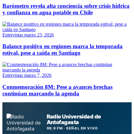
Barómetro revela alta conciencia sobre crisis hídrica
y confianza en agua potable en Chile
Entrevistas
marzo 23, 2026
Balance positivo en regiones marca la temporada
estival, pese a caída en Santiago
Entrevistas
marzo 7, 2026
Conmemoración 8M: Pese a avances brechas
continúan marcando la agenda
Radio Universidad de
Antofagasta
99.9 FM · SEÑAL EN VIVO