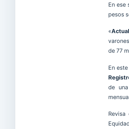
En ese 
pesos s
«
Actua
varones
de 77 m
En este
Registr
de una
mensual
Revisa 
Equidad