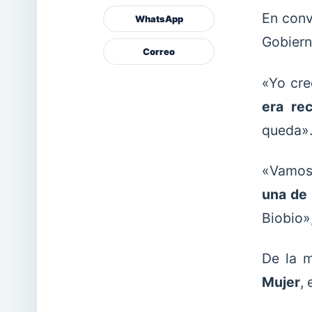
En con
WhatsApp
Gobiern
Correo
«Yo cr
era re
queda»
«Vamos 
una de 
Biobio»
De la m
Mujer
,