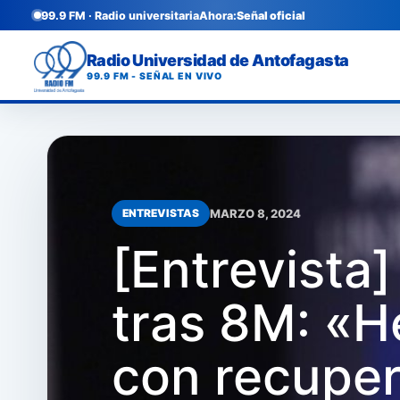
99.9 FM · Radio universitaria
Ahora:
Señal oficial
Radio Universidad de Antofagasta
99.9 FM - SEÑAL EN VIVO
MARZO 8, 2024
ENTREVISTAS
[Entrevista]
tras 8M: «
con recuper