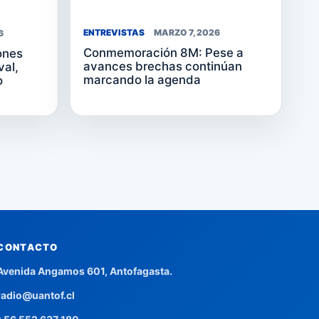
ENTREVISTAS
MARZO 7, 2026
6
Conmemoración 8M: Pese a
ones
avances brechas continúan
val,
marcando la agenda
o
CONTACTO
Avenida Angamos 601, Antofagasta.
radio@uantof.cl