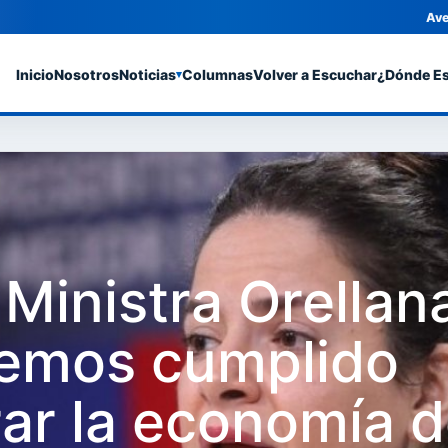
Ave
Inicio
Nosotros
Noticias
Columnas
Volver a Escuchar
¿Dónde E
▾
 Ministra Orellan
Hemos cumplido
ar la economía 