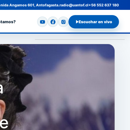
nida Angamos 601, Antofagasta.
radio@uantof.cl
+56 552 637 180
stamos?
Escuchar en vivo
a
de