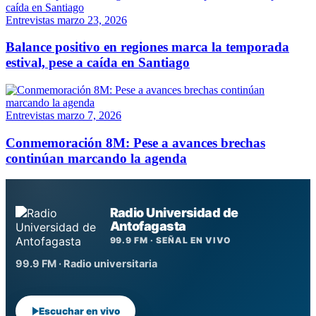
Entrevistas
marzo 23, 2026
Balance positivo en regiones marca la temporada
estival, pese a caída en Santiago
Entrevistas
marzo 7, 2026
Conmemoración 8M: Pese a avances brechas
continúan marcando la agenda
Radio Universidad de
Antofagasta
99.9 FM · SEÑAL EN VIVO
99.9 FM · Radio universitaria
Escuchar en vivo