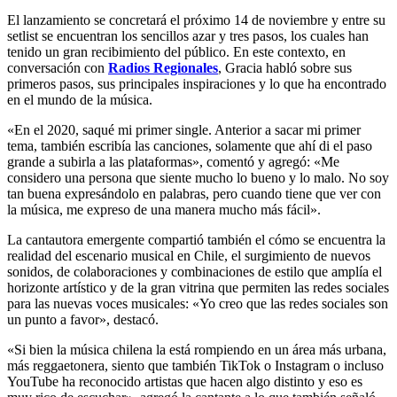
El lanzamiento se concretará el próximo 14 de noviembre y entre su
setlist se encuentran los sencillos azar y tres pasos, los cuales han
tenido un gran recibimiento del público. En este contexto, en
conversación con
Radios Regionales
, Gracia habló sobre sus
primeros pasos, sus principales inspiraciones y lo que ha encontrado
en el mundo de la música.
«En el 2020, saqué mi primer single.
A
nterior a sacar mi primer
tema,
también escribía las canciones, solamente que ahí di el paso
grande a subirla a las plataformas», comentó y agregó:
«
Me
considero una persona que siente mucho lo bueno y lo malo.
No soy
tan buena expresándolo en palabras, pero cuando tiene que ver con
la música,
me expreso de una manera mucho más fácil».
La cantautora emergente compartió también el cómo se encuentra la
realidad del escenario musical en Chile, el surgimiento de nuevos
sonidos, de colaboraciones y combinaciones de estilo que amplía el
horizonte artístico y de la gran vitrina que permiten las redes sociales
para las nuevas voces musicales: «
Yo creo que las redes sociales son
un punto a favor», destacó.
«S
i bien la música chilena la está
rompiendo en un área más urbana,
más reggaetonera, siento que también TikTok o
Instagram o incluso
YouTube ha reconocido artistas que hacen algo distinto y eso
es