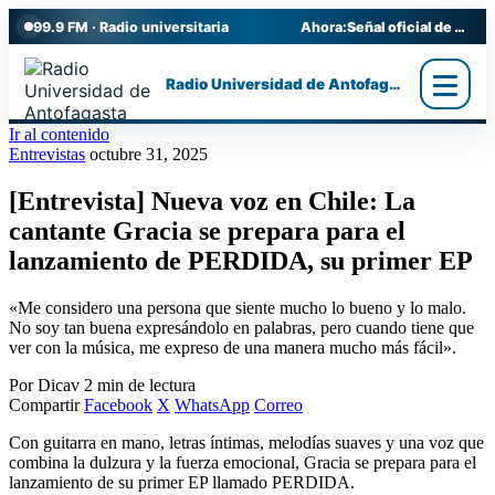
99.9 FM · Radio universitaria
Ahora:
Señal oficial de Radio UA
Radio Universidad de Antofagasta
Ir al contenido
Entrevistas
octubre 31, 2025
[Entrevista] Nueva voz en Chile: La
cantante Gracia se prepara para el
lanzamiento de PERDIDA, su primer EP
«Me considero una persona que siente mucho lo bueno y lo malo.
No soy tan buena expresándolo en palabras, pero cuando tiene que
ver con la música, me expreso de una manera mucho más fácil».
Por Dicav
2 min de lectura
Compartir
Facebook
X
WhatsApp
Correo
Con guitarra en mano, letras íntimas, melodías suaves y una voz que
combina la dulzura y la fuerza emocional, Gracia se prepara para el
lanzamiento de su primer EP llamado PERDIDA.