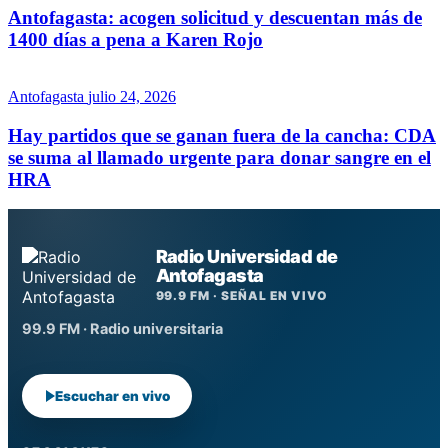
Antofagasta: acogen solicitud y descuentan más de
1400 días a pena a Karen Rojo
Antofagasta
julio 24, 2026
Hay partidos que se ganan fuera de la cancha: CDA
se suma al llamado urgente para donar sangre en el
HRA
Radio Universidad de
Antofagasta
99.9 FM · SEÑAL EN VIVO
99.9 FM · Radio universitaria
Escuchar en vivo