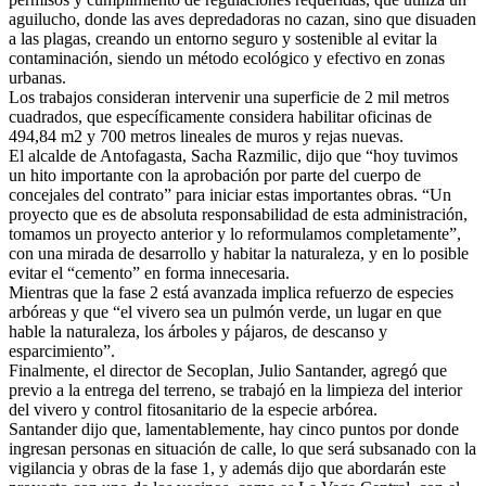
aguilucho, donde las aves depredadoras no cazan, sino que disuaden
a las plagas, creando un entorno seguro y sostenible al evitar la
contaminación, siendo un método ecológico y efectivo en zonas
urbanas.
Los trabajos consideran intervenir una superficie de 2 mil metros
cuadrados, que específicamente considera habilitar oficinas de
494,84 m2 y 700 metros lineales de muros y rejas nuevas.
El alcalde de Antofagasta, Sacha Razmilic, dijo que “hoy tuvimos
un hito importante con la aprobación por parte del cuerpo de
concejales del contrato” para iniciar estas importantes obras. “Un
proyecto que es de absoluta responsabilidad de esta administración,
tomamos un proyecto anterior y lo reformulamos completamente”,
con una mirada de desarrollo y habitar la naturaleza, y en lo posible
evitar el “cemento” en forma innecesaria.
Mientras que la fase 2 está avanzada implica refuerzo de especies
arbóreas y que “el vivero sea un pulmón verde, un lugar en que
hable la naturaleza, los árboles y pájaros, de descanso y
esparcimiento”.
Finalmente, el director de Secoplan, Julio Santander, agregó que
previo a la entrega del terreno, se trabajó en la limpieza del interior
del vivero y control fitosanitario de la especie arbórea.
Santander dijo que, lamentablemente, hay cinco puntos por donde
ingresan personas en situación de calle, lo que será subsanado con la
vigilancia y obras de la fase 1, y además dijo que abordarán este