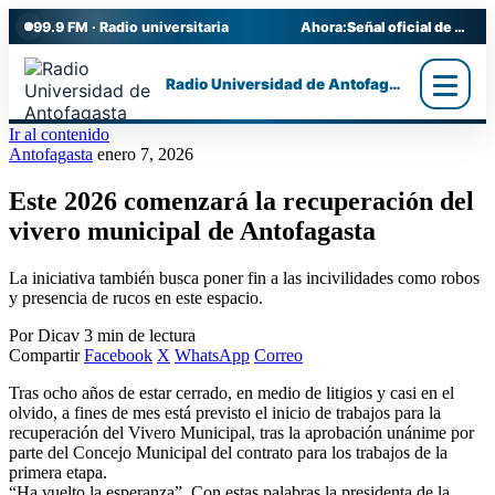
99.9 FM · Radio universitaria
Ahora:
Señal oficial de Radio UA
Radio Universidad de Antofagasta
Ir al contenido
Antofagasta
enero 7, 2026
Este 2026 comenzará la recuperación del
vivero municipal de Antofagasta
La iniciativa también busca poner fin a las incivilidades como robos
y presencia de rucos en este espacio.
Por Dicav
3 min de lectura
Compartir
Facebook
X
WhatsApp
Correo
Tras ocho años de estar cerrado, en medio de litigios y casi en el
olvido, a fines de mes está previsto el inicio de trabajos para la
recuperación del Vivero Municipal, tras la aprobación unánime por
parte del Concejo Municipal del contrato para los trabajos de la
primera etapa.
“Ha vuelto la esperanza”. Con estas palabras la presidenta de la