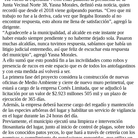
Junta Vecinal Norte 38, Yasna Morales, definió esta noticia, quien
recordó que desde el 2018 viene golpeando puertas. “Creo que mi
trabajo no fue a la deriva, cada vez que llegaba llorando al no
encontrar respuesta, esto ahora me llena de satisfacción”, agregó la
dirigente.
“Agradecerle a la municipalidad, al alcalde en este instante por
haber estado siempre pendiente y no haberme dejado sola. Pasaron
muchas alcaldías, nunca tuvimos respuesta, sabíamos que había un
litigio judicial entremedio, así que feliz de escuchar esta respuesta
del municipio”, agregó Yasna Morales.
A ello sumó que esto pondrá fin a las incivilidades como robos y
presencia de rucos en este espacio que es de todos los antofagastinos
y con esta medida así volverá a ser.
La primera fase del proyecto considera la construcción de nuevas
oficinas de Medio Ambiente y cierre de nuevo muro perimetral, que
estará a cargo de la empresa Cortés Limitada, que se adjudicó la
licitación por un valor de $2.923 millones 505 mil y un plazo de
ejecución de 365 días.
Además, la empresa deberá hacerse cargo del regadío y mantención
de las especies arbóreas del lugar y habilitar un servicio de vigilancia
en el lugar durante las 24 horas del día.
Previamente, el municipio ejecutó una limpieza e intervención
fitosanitaria del lugar, junto al inicio de control de plagas, sobre todo
de los conocidos patos yecos, lo que hará a través de cetrería con los
permisos y cumplimiento de regulaciones requeridas, que utiliza un