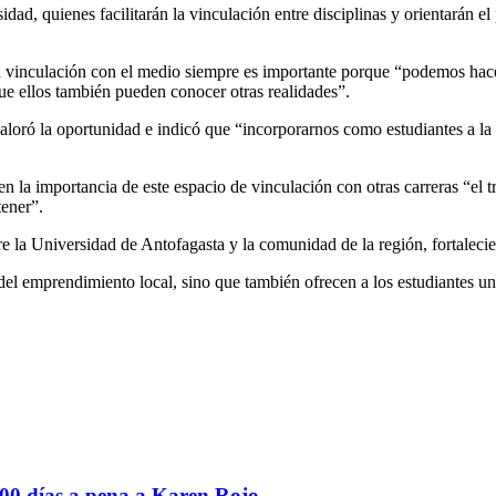
ad, quienes facilitarán la vinculación entre disciplinas y orientarán el 
la vinculación con el medio siempre es importante porque “podemos hace
que ellos también pueden conocer otras realidades”.
valoró la oportunidad e indicó que “incorporarnos como estudiantes a la
n la importancia de este espacio de vinculación con otras carreras “el t
tener”.
tre la Universidad de Antofagasta y la comunidad de la región, fortalec
 del emprendimiento local, sino que también ofrecen a los estudiantes u
400 días a pena a Karen Rojo