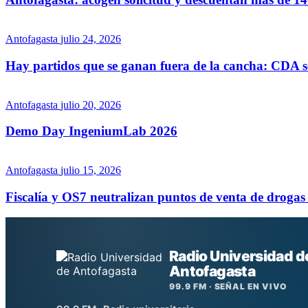
Antofagasta
julio 24, 2026
Hay partidos que se ganan fuera de la cancha: CDA 
Antofagasta
julio 20, 2026
Demo Day IngeniumLab 2026
Antofagasta
julio 15, 2026
Fiscalía y OS7 neutralizan puntos de venta de drogas 
Radio Universidad d
Antofagasta
99.9 FM · SEÑAL EN VIVO