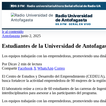
99.9 FM · Radio universitaria
Ahora:
Señal oficial de Radio UA
Radio Universidad
de Antofagasta
99.9 FM · SEÑAL EN VIVO
Ir al contenido
Antofagasta
junio 2, 2025
Estudiantes de la Universidad de Antofag
Los equipos trabajarán con las emprendedoras, promoviendo una dinámi
Por Dicav
2 min de lectura
Compartir
Facebook
X
WhatsApp
Correo
El Centro de Estudios y Desarrollo del Emprendimiento (CEDEUA), dio
busca fortalecer la actividad emprendedora de 90 mujeres de la región m
El laboratorio reúne a cerca de 60 estudiantes de las carreras de Inge
interdisciplinarios para asesorar a las participantes del programa.
Los equipos trabajarán con las emprendedoras, promoviendo una dinámic