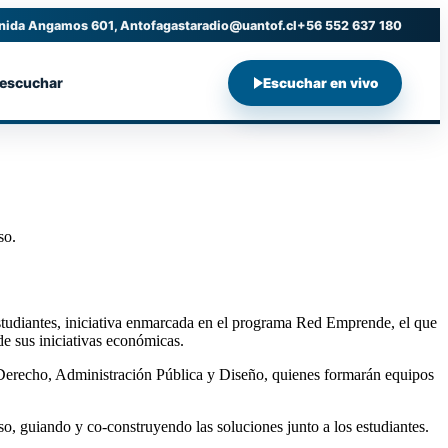
nida Angamos 601, Antofagasta
radio@uantof.cl
+56 552 637 180
 escuchar
Escuchar en vivo
so.
tudiantes, iniciativa enmarcada en el programa Red Emprende, el que
de sus iniciativas económicas.
ía, Derecho, Administración Pública y Diseño, quienes formarán equipos
o, guiando y co-construyendo las soluciones junto a los estudiantes.