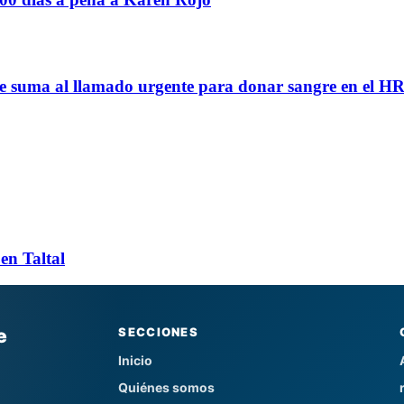
se suma al llamado urgente para donar sangre en el H
en Taltal
e
SECCIONES
Inicio
Quiénes somos