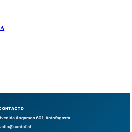
RA
CONTACTO
Avenida Angamos 601, Antofagasta.
radio@uantof.cl