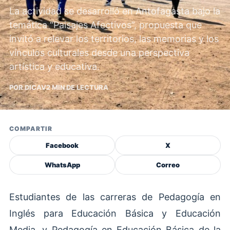
La actividad se desarrolló en Antofagasta bajo la
temática “Paisajes Afectivos”, propuesta que
invitó a relevar los territorios, las memorias y los
vínculos culturales desde una perspectiva
artística y educativa.
POR DICAV
2 MIN DE LECTURA
COMPARTIR
Facebook
X
WhatsApp
Correo
Estudiantes de las carreras de Pedagogía en
Inglés para Educación Básica y Educación
Media, y Pedagogía en Educación Básica de la