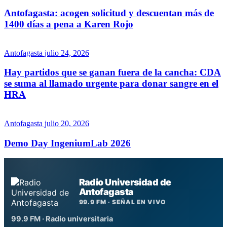
Antofagasta: acogen solicitud y descuentan más de
1400 días a pena a Karen Rojo
Antofagasta
julio 24, 2026
Hay partidos que se ganan fuera de la cancha: CDA
se suma al llamado urgente para donar sangre en el
HRA
Antofagasta
julio 20, 2026
Demo Day IngeniumLab 2026
Radio Universidad de
Antofagasta
99.9 FM · SEÑAL EN VIVO
99.9 FM · Radio universitaria