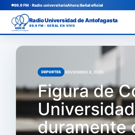
99.9 FM · Radio universitaria
Ahora:
Señal oficial
Radio Universidad de Antofagasta
99.9 FM - SEÑAL EN VIVO
NOVIEMBRE 8, 2025
DEPORTES
Figura de C
Universidad
duramente c