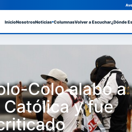
Ave
Inicio
Nosotros
Noticias
Columnas
Volver a Escuchar
¿Dónde E
▾
olo-Colo alabó a
 Católica y fue
riticado