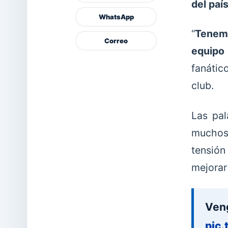
del paí
WhatsApp
“
Tenemo
Correo
equipo
fanático
club.
Las pal
muchos h
tensió
mejorar
Ven
pic