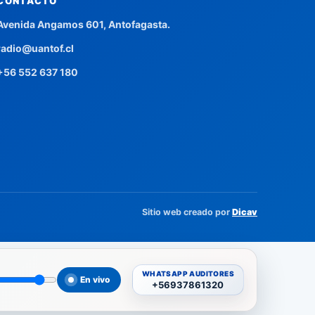
CONTACTO
Avenida Angamos 601, Antofagasta.
radio@uantof.cl
+56 552 637 180
Sitio web creado por
Dicav
WHATSAPP AUDITORES
En vivo
+56937861320