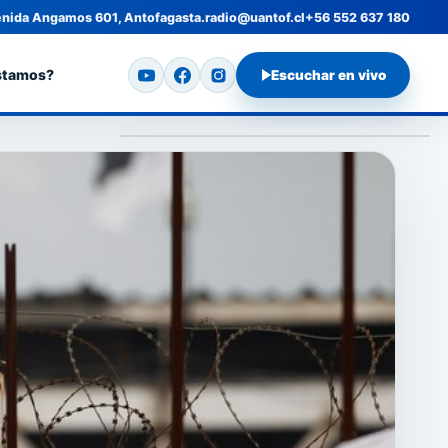
nida Angamos 601, Antofagasta.
radio@uantof.cl
+56 552 637 180
stamos?
Escuchar en vivo