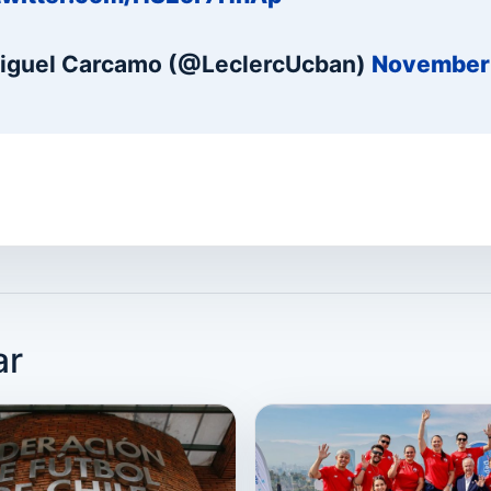
iguel Carcamo (@LeclercUcban)
November 
ar