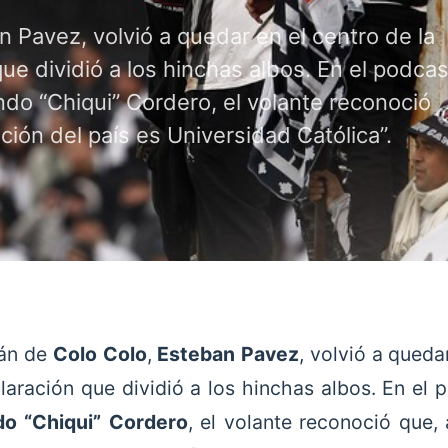
n Pavez, volvió a quedar en el centro de la
ue dividió a los hinchas albos. En el podcas
ndo “Chiqui” Cordero, el volante reconoció
tución del país es Universidad Católica”.
tán de
Colo Colo
,
Esteban Pavez
, volvió a queda
laración que dividió a los hinchas albos. En el 
do “Chiqui” Cordero
, el volante reconoció que, a