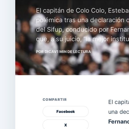
El capitán de Colo Colo, Esteba
polémica tras una declaración q
del Sifup, conducido por Ferna
que, a su juicio, “la mejor insti
POR DICAV
1 MIN DE LECTURA
COMPARTIR
El capi
una dec
Facebook
Fernan
X