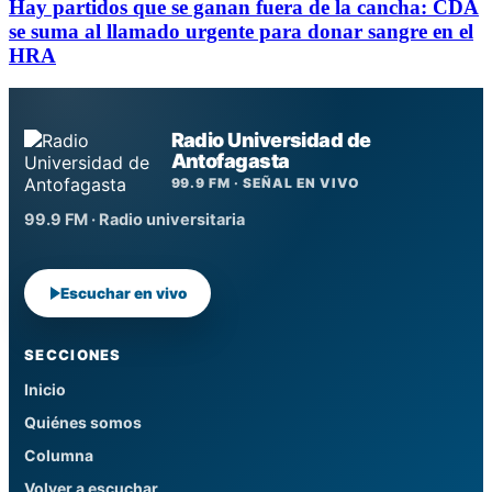
Hay partidos que se ganan fuera de la cancha: CDA
se suma al llamado urgente para donar sangre en el
HRA
Radio Universidad de
Antofagasta
99.9 FM · SEÑAL EN VIVO
99.9 FM · Radio universitaria
Escuchar en vivo
SECCIONES
Inicio
Quiénes somos
Columna
Volver a escuchar