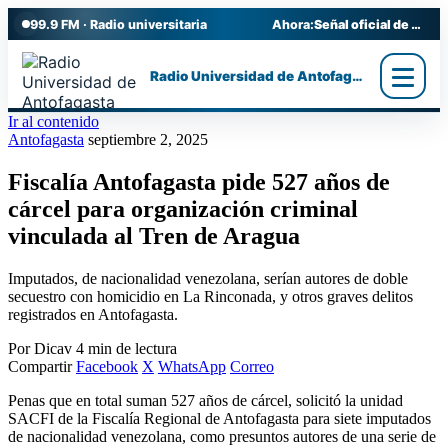
99.9 FM · Radio universitaria
Ahora:
Señal oficial de Radio UA
Radio Universidad de Antofagasta
Ir al contenido
Antofagasta
septiembre 2, 2025
Fiscalía Antofagasta pide 527 años de
cárcel para organización criminal
vinculada al Tren de Aragua
Imputados, de nacionalidad venezolana, serían autores de doble
secuestro con homicidio en La Rinconada, y otros graves delitos
registrados en Antofagasta.
Por Dicav
4 min de lectura
Compartir
Facebook
X
WhatsApp
Correo
Penas que en total suman 527 años de cárcel, solicitó la unidad
SACFI de la Fiscalía Regional de Antofagasta para siete imputados
de nacionalidad venezolana, como presuntos autores de una serie de