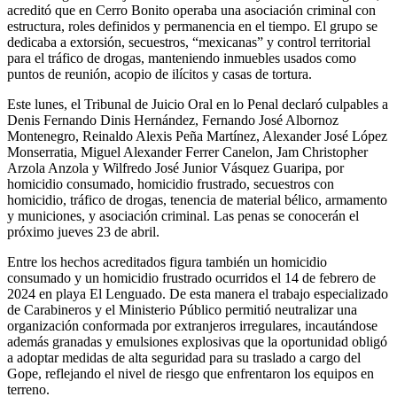
acreditó que en Cerro Bonito operaba una asociación criminal con
estructura, roles definidos y permanencia en el tiempo. El grupo se
dedicaba a extorsión, secuestros, “mexicanas” y control territorial
para el tráfico de drogas, manteniendo inmuebles usados como
puntos de reunión, acopio de ilícitos y casas de tortura.
Este lunes, el Tribunal de Juicio Oral en lo Penal declaró culpables a
Denis Fernando Dinis Hernández, Fernando José Albornoz
Montenegro, Reinaldo Alexis Peña Martínez, Alexander José López
Monserratia, Miguel Alexander Ferrer Canelon, Jam Christopher
Arzola Anzola y Wilfredo José Junior Vásquez Guaripa, por
homicidio consumado, homicidio frustrado, secuestros con
homicidio, tráfico de drogas, tenencia de material bélico, armamento
y municiones, y asociación criminal. Las penas se conocerán el
próximo jueves 23 de abril.
Entre los hechos acreditados figura también un homicidio
consumado y un homicidio frustrado ocurridos el 14 de febrero de
2024 en playa El Lenguado. De esta manera el trabajo especializado
de Carabineros y el Ministerio Público permitió neutralizar una
organización conformada por extranjeros irregulares, incautándose
además granadas y emulsiones explosivas que la oportunidad obligó
a adoptar medidas de alta seguridad para su traslado a cargo del
Gope, reflejando el nivel de riesgo que enfrentaron los equipos en
terreno.