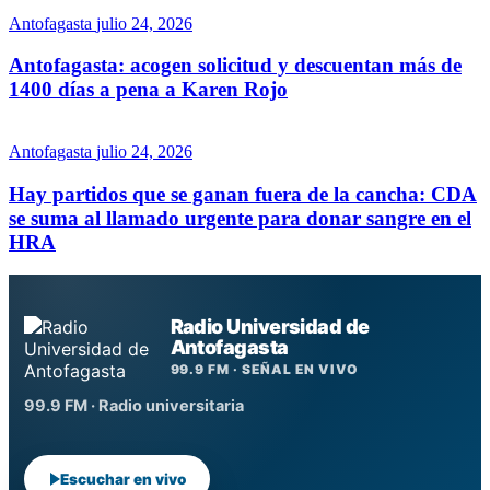
Antofagasta
julio 24, 2026
Antofagasta: acogen solicitud y descuentan más de
1400 días a pena a Karen Rojo
Antofagasta
julio 24, 2026
Hay partidos que se ganan fuera de la cancha: CDA
se suma al llamado urgente para donar sangre en el
HRA
Radio Universidad de
Antofagasta
99.9 FM · SEÑAL EN VIVO
99.9 FM · Radio universitaria
Escuchar en vivo