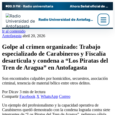
99.9 FM · Radio universitaria
Ahora:
Señal oficial de Radio UA
Radio Universidad de Antofagasta
Ir al contenido
Antofagasta
abril 20, 2026
Golpe al crimen organizado: Trabajo
especializado de Carabineros y Fiscalía
desarticula y condena a “Los Piratas del
Tren de Aragua” en Antofagasta
Son encontrados culpables por homicidios, secuestros, asociación
criminal, tenencia de material bélico entre otros delitos.
Por Dicav
3 min de lectura
Compartir
Facebook
X
WhatsApp
Correo
Un ejemplo del profesionalismo y la capacidad operativa de
Carabineros quedó demostrado con la condena lograda contra siete
integrantes de “Los Piratas del Tren de Aragua”, peligrosa célula