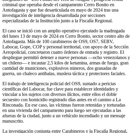
criminal que operaba desde el campamento Cerro Bonito en
Antofagasta y que fue desarticulada en mayo de 2024 tras una
investigación de inteligencia desarrollada por secciones
especializadas de la Institución junto a la Fiscalía Regional.
El caso se inició con un amplio operativo ejecutado la madrugada
del lunes 13 de mayo de 2024 en Cerro Bonito, sector centro alto de
Antofagasta. Más de 100 carabineros de OS9, OS7, SEBV,
Labocar, Gope, COP y personal territorial, con apoyo de la Sección
Aeropolicial, concretaron cuatro órdenes de entrada y registro. El
despliegue permitió detener a nueve personas —ocho venezolanos y
un chileno— e incautar 2,5 kilos de ketamina, armas de fuego, gran
cantidad de municiones, explosivos mineros, dos granadas de
guerra, un chaleco antibalas, muslera táctica y protectores faciales.
El trabajo de inteligencia policial del OS9, sumado a pericias
científicas del Labocar, fue clave para establecer identidades y
vincular a los sujetos con diversos ilícitos, entre ellos el doble
secuestro con homicidio registrado días antes en el camino a La
Rinconada. En ese caso, las víctimas fueron retenidas y torturadas
en una vivienda del campamento para luego ser ejecutadas a las
afueras de la ciudad, junto a un vehículo incendiado y un mensaje
manuscrito.
La investigación conjunta entre Carabineros y la Fiscalía Regional,