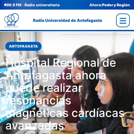
99.9 FM · Radio universitaria
Ahora:
Poder y Región
Radio Universidad de Antofagasta
OCTUBRE 28, 2025
ANTOFAGASTA
Hospital Regional de
Antofagasta ahora
puede realizar
resonancias
magnéticas cardíacas
avanzadas