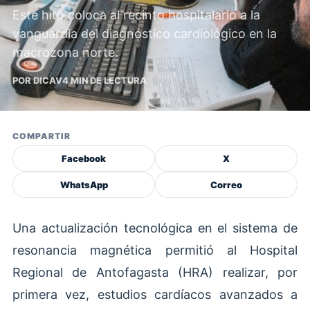
Este hito coloca al recinto hospitalario a la
vanguardia del diagnóstico cardiológico en la
macrozona norte.
POR DICAV
4 MIN DE LECTURA
COMPARTIR
Facebook
X
WhatsApp
Correo
Una actualización tecnológica en el sistema de
resonancia magnética permitió al Hospital
Regional de Antofagasta (HRA) realizar, por
primera vez, estudios cardíacos avanzados a