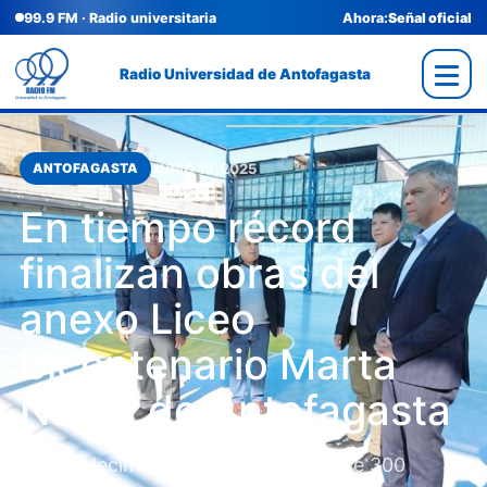
99.9 FM · Radio universitaria
Ahora:
Señal oficial
Radio Universidad de Antofagasta
JUNIO 19, 2025
ANTOFAGASTA
En tiempo récord
finalizan obras del
anexo Liceo
Bicentenario Marta
Narea de Antofagasta
El establecimiento albergará cerca de 300