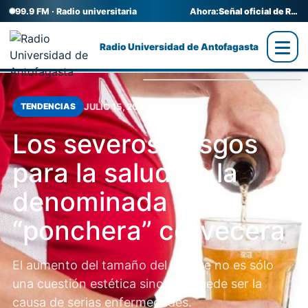
99.9 FM · Radio universitaria
Ahora:
Señal oficial de Radio UA
Radio Universidad de Antofagasta
JULIO 15, 2025
TENDENCIAS
Los severos riesgos
para la salud de la
denominada
“ponchera” cervecera
El aumento del tamaño del vientre no es sólo
una cuestión estética sino que puede ser la
causa de serias enfermedades.