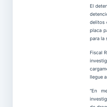
El dete
detenci
delitos
placa p
para la
Fiscal 
investi
cargame
llegue a
“En me
investi