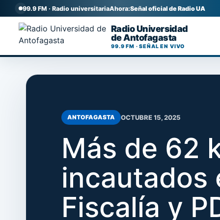
99.9 FM · Radio universitaria
Ahora:
Señal oficial de Radio UA
Radio Universidad
de Antofagasta
99.9 FM · SEÑAL EN VIVO
Ir
al
contenido
OCTUBRE 15, 2025
ANTOFAGASTA
Más de 62 k
incautados 
Fiscalía y P