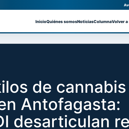
Av
Inicio
Quiénes somos
Noticias
Columna
Volver a
ilos de cannabis
en Antofagasta:
DI desarticulan r