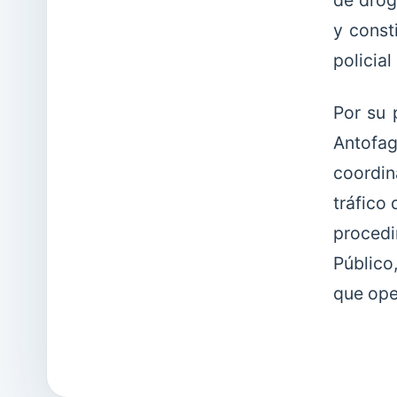
de drog
y const
policial
Por su 
Antofag
coordin
tráfico 
procedi
Público
que oper