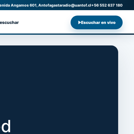
enida Angamos 601, Antofagasta
radio@uantof.cl
+56 552 637 180
 escuchar
Escuchar en vivo
ed