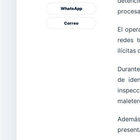
detenc
WhatsApp
procesa
Correo
El oper
redes t
ilícitas
Durante
de ide
inspecc
maleter
Además
present