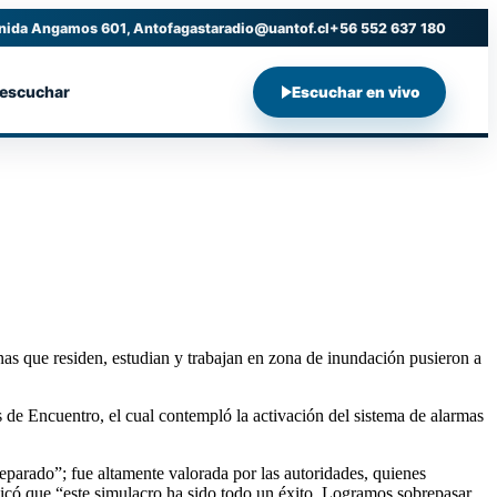
nida Angamos 601, Antofagasta
radio@uantof.cl
+56 552 637 180
 escuchar
Escuchar en vivo
onas que residen, estudian y trabajan en zona de inundación pusieron a
s de Encuentro, el cual contempló la activación del sistema de alarmas
eparado”; fue altamente valorada por las autoridades, quienes
dicó que “este simulacro ha sido todo un éxito. Logramos sobrepasar