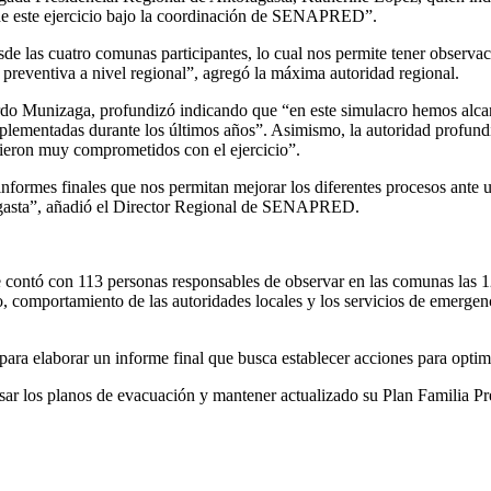
n de este ejercicio bajo la coordinación de SENAPRED”.
de las cuatro comunas participantes, lo cual nos permite tener observac
preventiva a nivel regional”, agregó la máxima autoridad regional.
o Munizaga, profundizó indicando que “en este simulacro hemos alcan
implementadas durante los últimos años”. Asimismo, la autoridad profun
uvieron muy comprometidos con el ejercicio”.
 informes finales que nos permitan mejorar los diferentes procesos ant
fagasta”, añadió el Director Regional de SENAPRED.
 se contó con 113 personas responsables de observar en las comunas las 1
comportamiento de las autoridades locales y los servicios de emergenc
para elaborar un informe final que busca establecer acciones para optim
visar los planos de evacuación y mantener actualizado su Plan Familia Pr