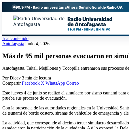
99.9 FM · Radio universitaria
Ahora:
Señal oficial de Radio UA
Radio Universidad
de Antofagasta
99.9 FM · SEÑAL EN VIVO
Ir al contenido
Antofagasta
junio 4, 2026
Más de 95 mil personas evacuaron en simu
Antofagasta, Taltal, Mejillones y Tocopilla entrenaron sus procesos de
Por Dicav
3 min de lectura
Compartir
Facebook
X
WhatsApp
Correo
Este jueves 4 de junio se realizó el simulacro por sismo tsunami para 
prueba sus procesos de evacuación.
Con la presencia de las autoridades regionales en la Universidad Santo
de tsunami de borde costero, sirenas de vehículos de emergencia y al
La actividad, que corresponde al décimo tercer simulacro desarrollado
agradecieron la participación de la ciudadanía. Así lo expresó, la De