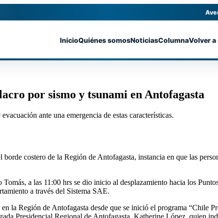
Ave
Inicio
Quiénes somos
Noticias
Columna
Volver a
lacro por sismo y tsunami en Antofagasta
 evacuación ante una emergencia de estas características.
el borde costero de la Región de Antofagasta, instancia en que las pers
 Tomás, a las 11:00 hrs se dio inicio al desplazamiento hacia los Punto
ertamiento a través del Sistema SAE.
 en la Región de Antofagasta desde que se inició el programa “Chile Pr
legada Presidencial Regional de Antofagasta, Katherine López, quien in