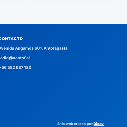
CONTACTO
Avenida Angamos 601, Antofagasta.
radio@uantof.cl
+56 552 637 180
Sitio web creado por
Dicav