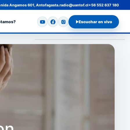
nida Angamos 601, Antofagasta.
radio@uantof.cl
+56 552 637 180
stamos?
Escuchar en vivo
on