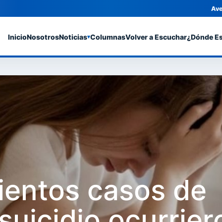
Ave
Inicio
Nosotros
Noticias
Columnas
Volver a Escuchar
¿Dónde E
▾
ientos casos de
suicidio ocurrier