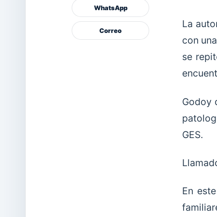
WhatsApp
La auto
Correo
con una
se repi
encuent
Godoy d
patolog
GES.
Llamado
En este
familia