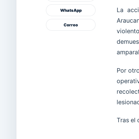
La acci
WhatsApp
Araucan
Correo
violent
demuest
amparab
Por otro
operati
recolec
lesiona
Tras el