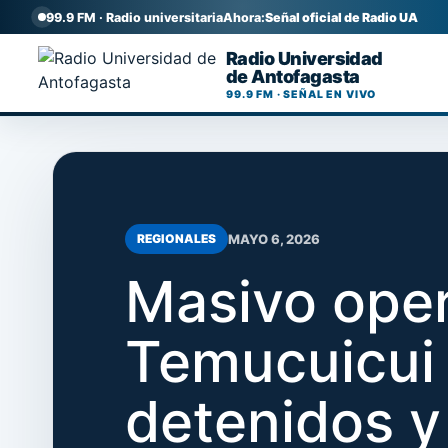
99.9 FM · Radio universitaria
Ahora:
Señal oficial de Radio UA
Radio Universidad
de Antofagasta
99.9 FM · SEÑAL EN VIVO
MAYO 6, 2026
REGIONALES
Masivo opera
Temucuicui 
detenidos y