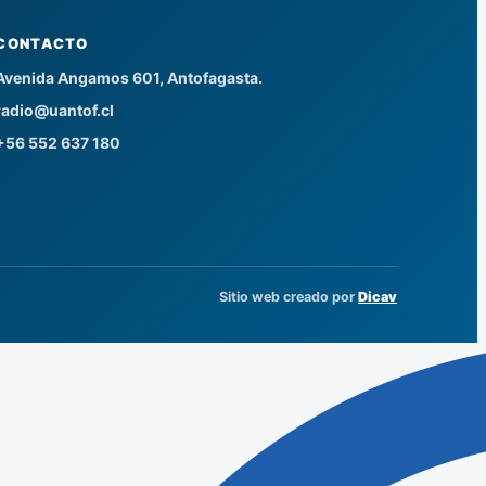
CONTACTO
Avenida Angamos 601, Antofagasta.
radio@uantof.cl
+56 552 637 180
Sitio web creado por
Dicav