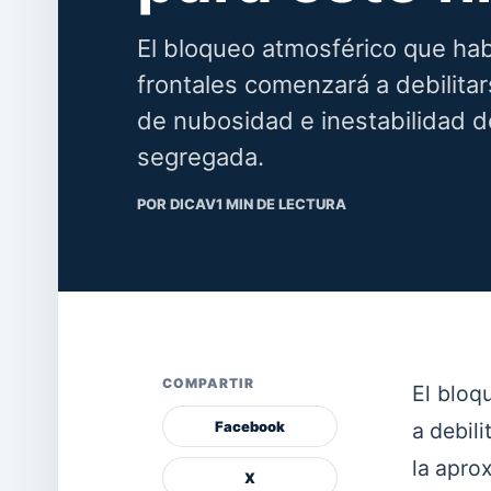
El bloqueo atmosférico que hab
frontales comenzará a debilita
de nubosidad e inestabilidad d
segregada.
POR DICAV
1 MIN DE LECTURA
COMPARTIR
El bloq
Facebook
a debil
la apro
X