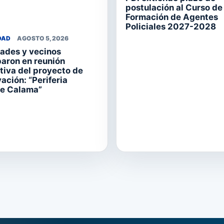
postulación al Curso de
Formación de Agentes
Policiales 2027-2028
DAD
AGOSTO 5, 2026
ades y vecinos
paron en reunión
tiva del proyecto de
ación: “Periferia
te Calama”