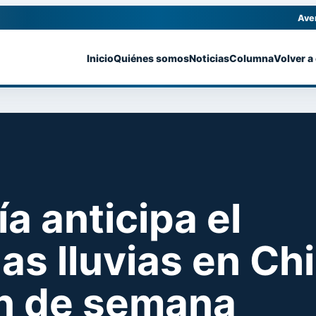
Ave
Inicio
Quiénes somos
Noticias
Columna
Volver a
a anticipa el
as lluvias en Chi
in de semana