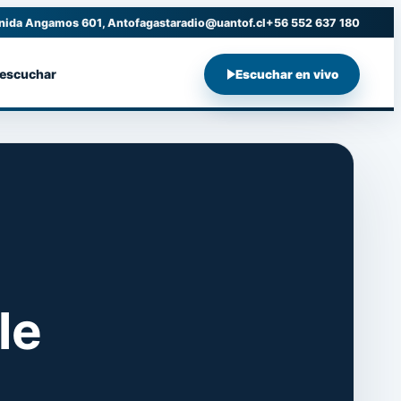
nida Angamos 601, Antofagasta
radio@uantof.cl
+56 552 637 180
 escuchar
Escuchar en vivo
le