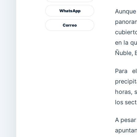
Aunque 
WhatsApp
panora
Correo
cubiert
en la q
Ñuble, 
Para e
precipit
horas, 
los sect
A pesar
apuntan