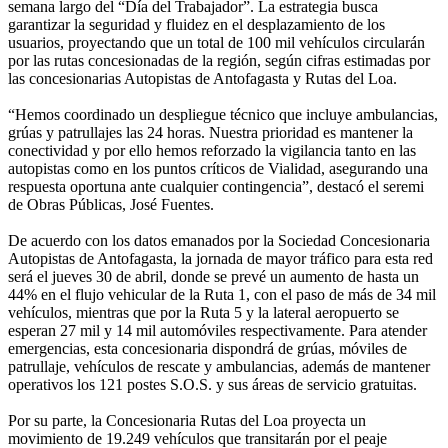
semana largo del “Día del Trabajador”. La estrategia busca
garantizar la seguridad y fluidez en el desplazamiento de los
usuarios, proyectando que un total de 100 mil vehículos circularán
por las rutas concesionadas de la región, según cifras estimadas por
las concesionarias Autopistas de Antofagasta y Rutas del Loa.
“Hemos coordinado un despliegue técnico que incluye ambulancias,
grúas y patrullajes las 24 horas. Nuestra prioridad es mantener la
conectividad y por ello hemos reforzado la vigilancia tanto en las
autopistas como en los puntos críticos de Vialidad, asegurando una
respuesta oportuna ante cualquier contingencia”, destacó el seremi
de Obras Públicas, José Fuentes.
De acuerdo con los datos emanados por la Sociedad Concesionaria
Autopistas de Antofagasta, la jornada de mayor tráfico para esta red
será el jueves 30 de abril, donde se prevé un aumento de hasta un
44% en el flujo vehicular de la Ruta 1, con el paso de más de 34 mil
vehículos, mientras que por la Ruta 5 y la lateral aeropuerto se
esperan 27 mil y 14 mil automóviles respectivamente. Para atender
emergencias, esta concesionaria dispondrá de grúas, móviles de
patrullaje, vehículos de rescate y ambulancias, además de mantener
operativos los 121 postes S.O.S. y sus áreas de servicio gratuitas.
Por su parte, la Concesionaria Rutas del Loa proyecta un
movimiento de 19.249 vehículos que transitarán por el peaje