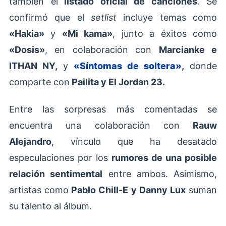
también el
listado oficial de canciones
. Se
confirmó que el
setlist
incluye temas como
«Hakia»
y
«Mi kama»
, junto a éxitos como
«Dosis»
, en colaboración con
Marcianke e
ITHAN NY,
y
«Síntomas de soltera»
,
donde
comparte con
Pailita y El Jordan 23.
Entre las sorpresas más comentadas se
encuentra una colaboración con
Rauw
Alejandro
, vínculo que ha desatado
especulaciones por los
rumores de una posible
relación sentimental
entre ambos. Asimismo,
artistas como
Pablo Chill-E y Danny Lux
suman
su talento al álbum.