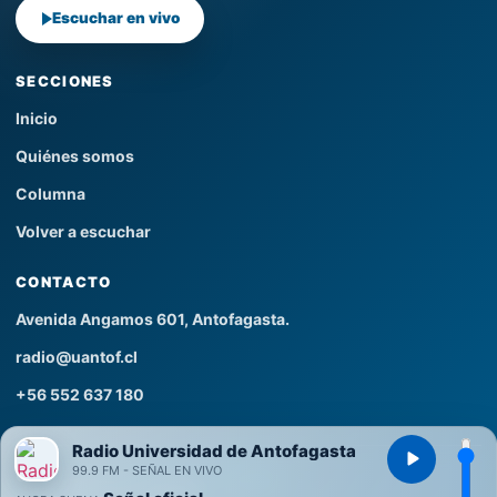
Escuchar en vivo
SECCIONES
Inicio
Quiénes somos
Columna
Volver a escuchar
CONTACTO
Avenida Angamos 601, Antofagasta.
radio@uantof.cl
+56 552 637 180
Radio Universidad de Antofagasta
99.9 FM - SEÑAL EN VIVO
© 2026 Todos los derechos reservados