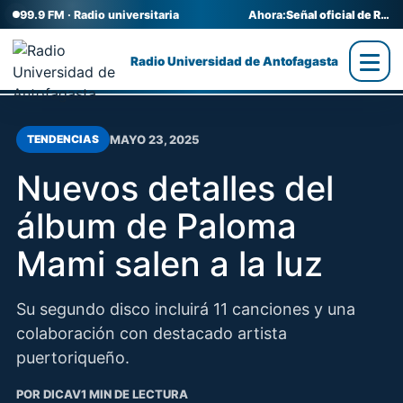
99.9 FM · Radio universitaria
Ahora:
Señal oficial de Radio UA
Radio Universidad de Antofagasta
MAYO 23, 2025
TENDENCIAS
Nuevos detalles del
álbum de Paloma
Mami salen a la luz
Su segundo disco incluirá 11 canciones y una
colaboración con destacado artista
puertoriqueño.
POR DICAV
1 MIN DE LECTURA