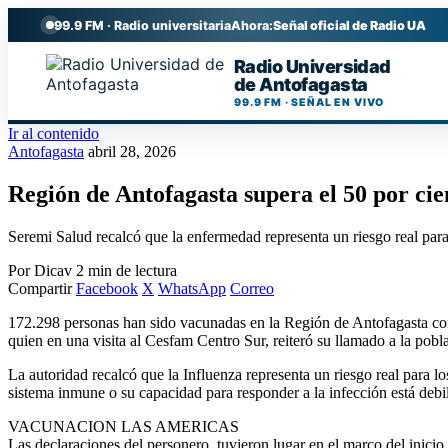
99.9 FM · Radio universitaria
Ahora:
Señal oficial de Radio UA
Radio Universidad
de Antofagasta
99.9 FM · SEÑAL EN VIVO
Ir al contenido
Antofagasta
abril 28, 2026
Región de Antofagasta supera el 50 por cie
Seremi Salud recalcó que la enfermedad representa un riesgo real para
Por Dicav
2 min de lectura
Compartir
Facebook
X
WhatsApp
Correo
172.298 personas han sido vacunadas en la Región de Antofagasta cont
quien en una visita al Cesfam Centro Sur, reiteró su llamado a la pobl
La autoridad recalcó que la Influenza representa un riesgo real para l
sistema inmune o su capacidad para responder a la infección está debili
VACUNACION LAS AMERICAS
Las declaraciones del personero, tuvieron lugar en el marco del ini