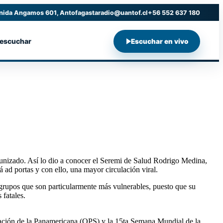
nida Angamos 601, Antofagasta
radio@uantof.cl
+56 552 637 180
 escuchar
Escuchar en vivo
munizado. Así lo dio a conocer el Seremi de Salud Rodrigo Medina,
á ad portas y con ello, una mayor circulación viral.
, grupos que son particularmente más vulnerables, puesto que su
 fatales.
zación de la Panamericana (OPS) y la 15ta Semana Mundial de la