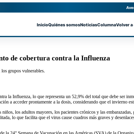
Ave
Inicio
Quiénes somos
Noticias
Columna
Volver a
nto de cobertura contra la Influenza
 los grupos vulnerables.
ra la Influenza, lo que representa un 52,9% del total que debe ser in
ación a acceder prontamente a la dosis, considerando que el invierno est
os niños, los adultos mayores, los pacientes crónicos y las embarazadas
tada, lo que facilita que el virus cause cuadros más graves y desenlaces
cio de la 24° Semana de Vacunación en las Américas (SVA) de la Organi