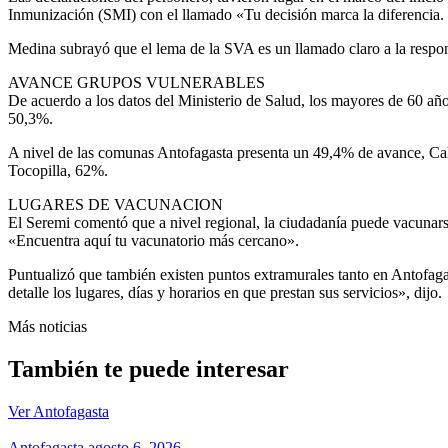
Inmunización (SMI) con el llamado «Tu decisión marca la diferencia. 
Medina subrayó que el lema de la SVA es un llamado claro a la respons
AVANCE GRUPOS VULNERABLES
De acuerdo a los datos del Ministerio de Salud, los mayores de 60 añ
50,3%.
A nivel de las comunas Antofagasta presenta un 49,4% de avance, Ca
Tocopilla, 62%.
LUGARES DE VACUNACION
El Seremi comentó que a nivel regional, la ciudadanía puede vacunarse
«Encuentra aquí tu vacunatorio más cercano».
Puntualizó que también existen puntos extramurales tanto en Antofaga
detalle los lugares, días y horarios en que prestan sus servicios», dijo.
Más noticias
También te puede interesar
Ver Antofagasta
Antofagasta
agosto 6, 2026