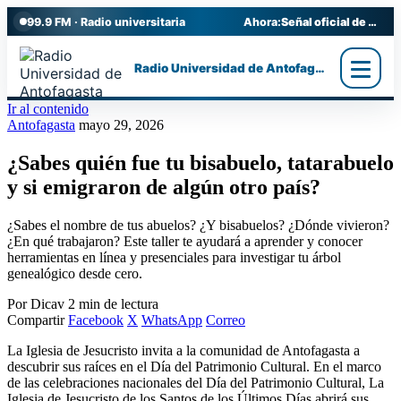
99.9 FM · Radio universitaria
Ahora:
Señal oficial de Radio UA
Radio Universidad de Antofagasta
Ir al contenido
Antofagasta
mayo 29, 2026
¿Sabes quién fue tu bisabuelo, tatarabuelo
y si emigraron de algún otro país?
¿Sabes el nombre de tus abuelos? ¿Y bisabuelos? ¿Dónde vivieron?
¿En qué trabajaron? Este taller te ayudará a aprender y conocer
herramientas en línea y presenciales para investigar tu árbol
genealógico desde cero.
Por Dicav
2 min de lectura
Compartir
Facebook
X
WhatsApp
Correo
La Iglesia de Jesucristo invita a la comunidad de Antofagasta a
descubrir sus raíces en el Día del Patrimonio Cultural. En el marco
de las celebraciones nacionales del Día del Patrimonio Cultural, La
Iglesia de Jesucristo de los Santos de los Últimos Días abrirá sus