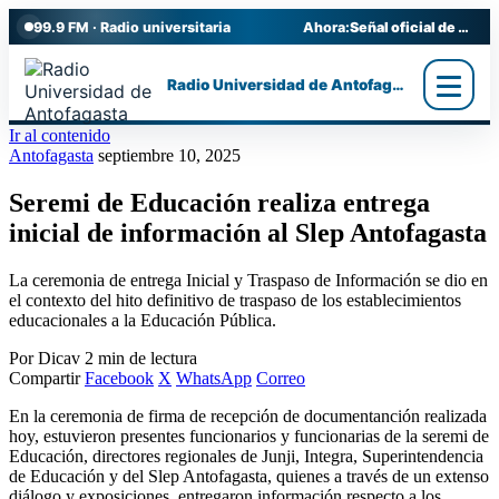
99.9 FM · Radio universitaria
Ahora:
Señal oficial de Radio UA
Radio Universidad de Antofagasta
Ir al contenido
Antofagasta
septiembre 10, 2025
Seremi de Educación realiza entrega
inicial de información al Slep Antofagasta
La ceremonia de entrega Inicial y Traspaso de Información se dio en
el contexto del hito definitivo de traspaso de los establecimientos
educacionales a la Educación Pública.
Por Dicav
2 min de lectura
Compartir
Facebook
X
WhatsApp
Correo
En la ceremonia de firma de recepción de documentanción realizada
hoy, estuvieron presentes funcionarios y funcionarias de la seremi de
Educación, directores regionales de Junji, Integra, Superintendencia
de Educación y del Slep Antofagasta, quienes a través de un extenso
diálogo y exposiciones, entregaron información respecto a los