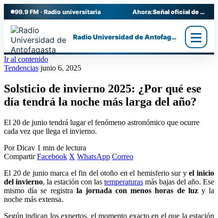
99.9 FM · Radio universitaria
Ahora:
Señal oficial de Radio UA
Radio Universidad de Antofagasta
Ir al contenido
Tendencias
junio 6, 2025
Solsticio de invierno 2025: ¿Por qué ese
día tendrá la noche más larga del año?
El 20 de junio tendrá lugar el fenómeno astronómico que ocurre
cada vez que llega el invierno.
Por Dicav
1 min de lectura
Compartir
Facebook
X
WhatsApp
Correo
El 20 de junio marca el fin del otoño en el hemisferio sur y
el inicio
del invierno
, la estación con las
temperaturas
más bajas del año. Ese
mismo día se registra
la jornada con menos horas de luz
y la
noche más extensa.
Según indican los expertos, el momento exacto en el que la estación