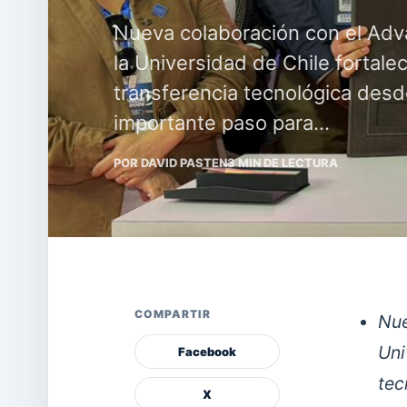
Nueva colaboración con el Ad
la Universidad de Chile fortalec
transferencia tecnológica desde
importante paso para…
POR DAVID PASTEN
3 MIN DE LECTURA
COMPARTIR
Nu
Uni
Facebook
tec
X