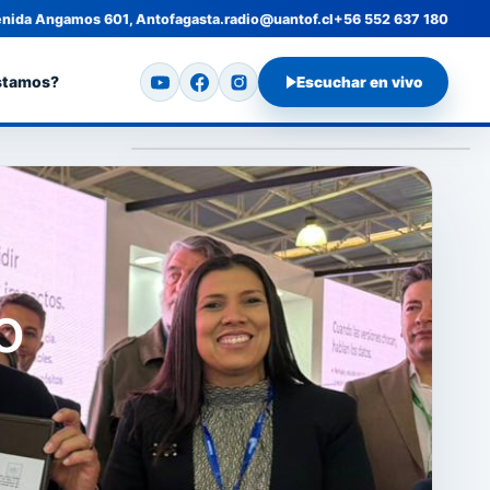
nida Angamos 601, Antofagasta.
radio@uantof.cl
+56 552 637 180
stamos?
Escuchar en vivo
o