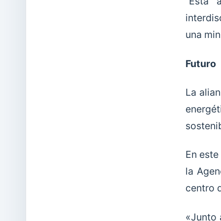
“Esta 
interdi
una min
Futuro
La alia
energét
sosteni
En este
la Agen
centro 
«Junto 