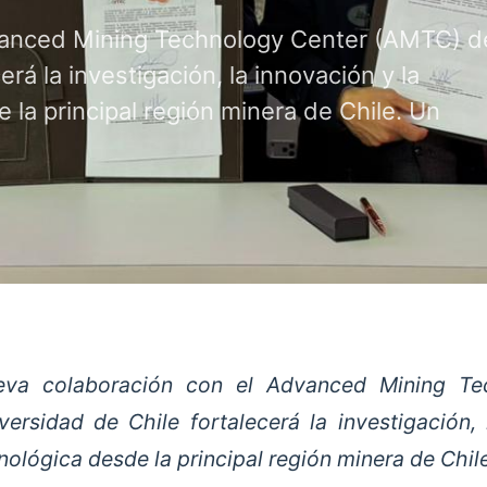
vanced Mining Technology Center (AMTC) d
erá la investigación, la innovación y la
 la principal región minera de Chile. Un
eva colaboración con el Advanced Mining Te
versidad de Chile fortalecerá la investigación, 
nológica desde la principal región minera de Chile