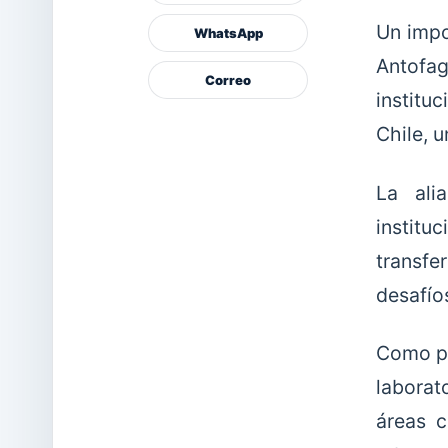
Un impo
WhatsApp
Antofag
Correo
institu
Chile, u
La ali
instit
transfe
desafíos
Como pa
laborat
áreas c