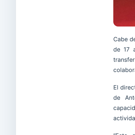
Cabe de
de 17 a
transf
colabor
El dire
de Ant
capacid
activida