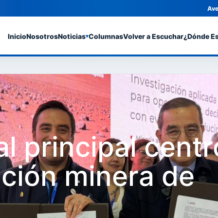
Ave
Inicio
Nosotros
Noticias
Columnas
Volver a Escuchar
¿Dónde E
▾
l principal centr
ación minera de