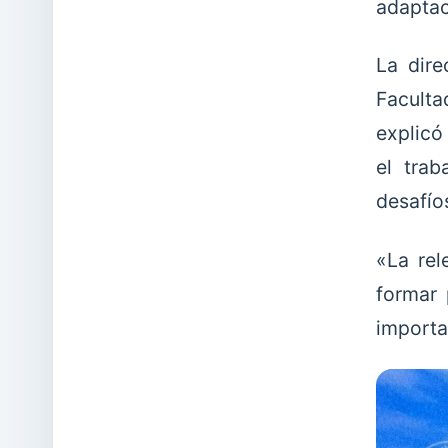
adaptac
La dire
Faculta
explicó 
el trab
desafíos
«La rel
formar 
importa