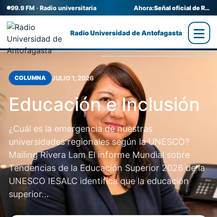
99.9 FM · Radio universitaria
Ahora:
Señal oficial de Radio UA
Radio Universidad de Antofagasta
JULIO 1, 2026
COLUMNA
Educación e Inclusión
¿Cuál es la emergencia de nuestras
universidades regionales según la UNESCO?
Mailing Rivera Lam El informe Mundial sobre
Tendencias de la Educación Superior 2026 de la
UNESCO IESALC identifica que la educación
superior…