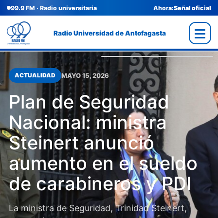
99.9 FM · Radio universitaria
Ahora:
Señal oficial
Radio Universidad de Antofagasta
MAYO 15, 2026
ACTUALIDAD
Plan de Seguridad
Nacional: ministra
Steinert anunció
aumento en el sueldo
de carabineros y PDI
La ministra de Seguridad, Trinidad Steinert,