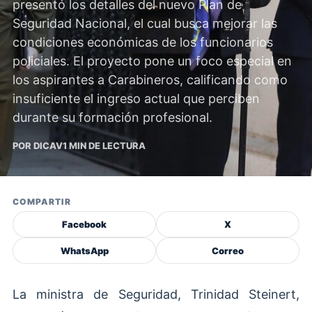
presentó los detalles del nuevo Plan de
Seguridad Nacional, el cual busca mejorar las
condiciones económicas de los funcionarios
policiales. El proyecto pone un foco especial en
los aspirantes a Carabineros, calificando como
insuficiente el ingreso actual que perciben
durante su formación profesional.
POR DICAV
1 MIN DE LECTURA
COMPARTIR
Facebook
X
WhatsApp
Correo
La ministra de Seguridad, Trinidad Steinert,